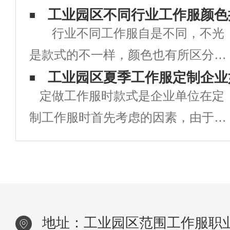
户说：“你们定做工作服比淘名贵多
工业园区不同行业工作服颜色
行业不同工作服自是不同，不光
了”。 线下定做一批工作服的程
是款式的不一样，颜色也有所区分，
序 1、面料裁剪 客户指定规
提到医生首先想到白色，环卫工人定
工业园区夏季工作服定制企业
格的面料，依照个人身形量制的尺寸
定做工作服时款式是企业单位在定
制工作服都是橘色或者黄色的，警示
(独自
制工作服时首先考虑的因素，由于工
开车的司机们留意安全。 红色工
作服定做时工作服款式的好坏直接关
作服寄意为：活泼，热情，大胆勇
系到企业的形象，同时也对员工的衣
敢，健康，野
着心情有着直接影响。款式新颖，出
众的工作服，即能提升企业的品牌形
地址：工业园区范围工作服职
象，也可大