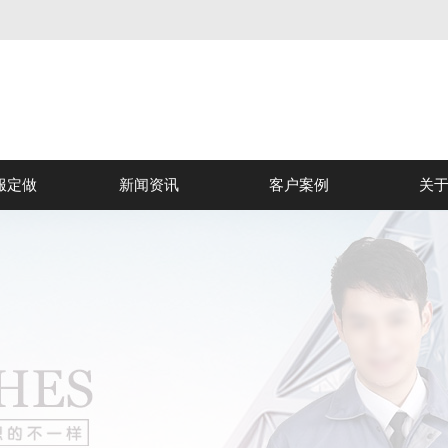
服定做
新闻资讯
客户案例
关