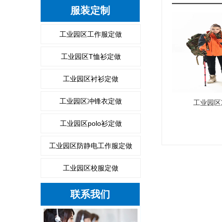
服装定制
工业园区工作服定做
工业园区T恤衫定做
工业园区衬衫定做
工业园区冲锋衣定做
工业园区
工业园区polo衫定做
工业园区防静电工作服定做
工业园区校服定做
联系我们