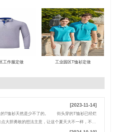
区工作服定做
工业园区T恤衫定做
[2023-11-14]
性的T恤衫天然是少不了的。 街头穿的T恤衫已经烂
来点大胆勇敢的想法主意，让这个夏天大不一样，不能
你轻松出街凹造型，撩妹又撩汉。POLO领短袖也