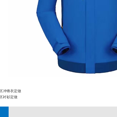
区冲锋衣定做
区衬衫定做