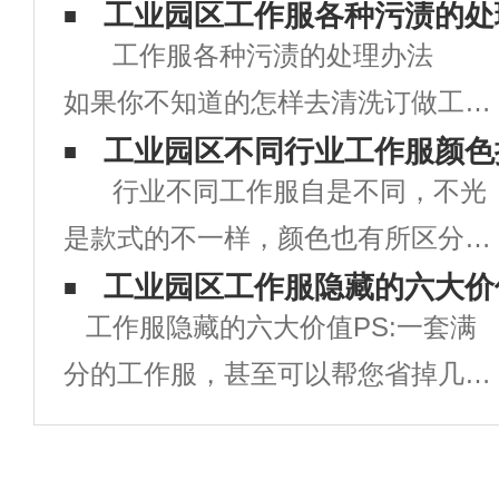
工业园区工作服各种污渍的处
工作服各种污渍的处理办法
如果你不知道的怎样去清洗订做工作
服的清洗及处理方法的话，在上班生
工业园区不同行业工作服颜色
行业不同工作服自是不同，不光
活中是很麻烦的。下面就介绍几种常
是款式的不一样，颜色也有所区分，
常遇到的情况： 咖啡渍 上班
提到医生首先想到白色，环卫工人定
工业园区工作服隐藏的六大价
的OL闲暇时光或者上班时间都会有
工作服隐藏的六大价值PS:一套满
制工作服都是橘色或者黄色的，警示
喝咖啡的习
分的工作服，甚至可以帮您省掉几十
开车的司机们留意安全。 红色工
万的广告费！当下，关于企业是否需
作服寄意为：活泼，热情，大胆勇
要统一定制工作服，你是不是还以
敢，健康，野