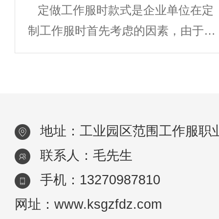
定做工作服时款式是企业单位在定
求。设计打样：根据需求，校服厂家
可能伴有风
制工作服时首先考虑的因素，由于工
打样，提供校服的设计稿和样品供学
作服定做时工作服款式的好坏直接关
系到企业的形象，同时也对员工的衣
着心情有着直接影响。款式新颖，出
众的工作服，即能提升企业的品牌形
地址：工业园区范围工作服职
象，也可大
联系人：毛先生
手机：13270987810
网址：www.ksgzfdz.com