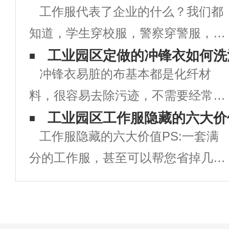
工作服代表了企业的什么？我们都
知道，学生穿校服，警察穿警服，军
人须穿军装，各商务人员也有自己相
工业园区定做的冲锋衣如何洗
冲锋衣易脏的布基本都是化纤材
应的制服，这些人无论做什么事情之
料，很容易去除污迹，不需要经常去
前都须统一着装，现在很多企业也是
洗涤，应该尽量少洗，但也不能不
工业园区工作服隐藏的六大价
如此，都有统一的工作服，就连超
工作服隐藏的六大价值PS:一套满
洗。冲锋衣的材料一般都是由：PU
市、银行、酒
分的工作服，甚至可以帮您省掉几十
防水涂层+接缝处压胶制成的，它能
万的广告费！当下，关于企业是否需
实现防风、防水、透气等功能，但是
要统一定制工作服，你是不是还以
这类衣服在洗涤
为，工作服就只是一块用来防脏的罩