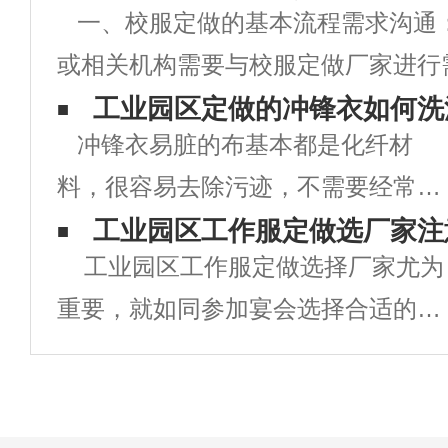
一、校服定做的基本流程需求沟通
或相关机构需要与校服定做厂家进行
明确校服的款式、颜色、尺寸、数量
工业园区定做的冲锋衣如何洗
冲锋衣易脏的布基本都是化纤材
求。设计打样：根据需求，校服厂家
料，很容易去除污迹，不需要经常去
打样，提供校服的设计稿和样品供学
洗涤，应该尽量少洗，但也不能不
工业园区工作服定做选厂家注
工业园区工作服定做选择厂家尤为
洗。冲锋衣的材料一般都是由：PU
重要，就如同参加宴会选择合适的晚
防水涂层+接缝处压胶制成的，它能
礼服一样，厂家选择好了定做出来的
实现防风、防水、透气等功能，但是
工作服才能够体现出企业良好的形
这类衣服在洗涤
象。为企业打一个非常好的活广告。