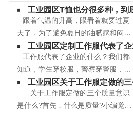
工业园区T恤也分很多种，到
跟着气温的升高，眼看着就要过夏
天了，为了避免夏日的油腻感和闷
热，清凉个性的T恤衫天然是少不了
工业园区定制工作服代表了企
工作服代表了企业的什么？我们都
的。 街头穿的T恤衫已经烂大街
知道，学生穿校服，警察穿警服，军
了，假如不换点新花腔怎么能够在人
人须穿军装，各商务人员也有自己相
工业园区关于工作服定做的三
群中脱颖而出呢?当然要选择新奇的
关于工作服定做的三个质量意识
应的制服，这些人无论做什么事情之
款式，来点大
是什么?首先，什么是质量?小编觉得
前都须统一着装，现在很多企业也是
就是简简朴单一句话：质量=良心+责
如此，都有统一的工作服，就连超
任心。有了这个意识，再适当往下引
市、银行、酒