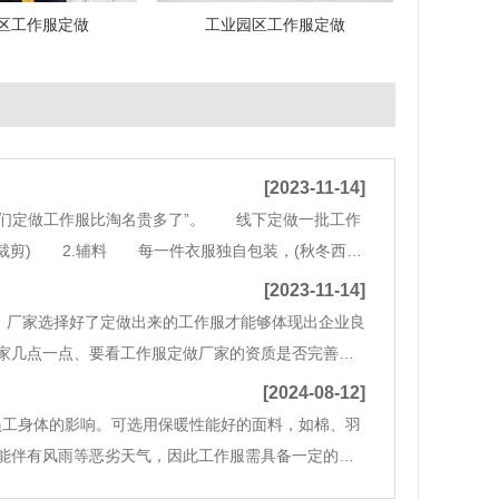
区工作服定做
工业园区工作服定做
[2023-11-14]
你们定做工作服比淘名贵多了”。 线下定做一批工作
裁剪) 2.辅料 每一件衣服独自包装，(秋冬西装
作服规划时需根据客户的要求，结合工作特征、团队
[2023-11-14]
，厂家选择好了定做出来的工作服才能够体现出企业良
家几点一点、要看工作服定做厂家的资质是否完善，
要看工作服定做厂家的流水线生产规模怎么样，能否
[2024-08-12]
员工身体的影响。可选用保暖性能好的面料，如棉、羽
能伴有风雨等恶劣天气，因此工作服需具备一定的防
阻燃：对于特定行业（如电子、化工等），工作服需具