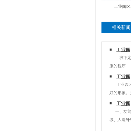
工业园区
相关新闻
工业园
线下定
服的程序 
配有衣架和
工业园
文明、年龄
工业园
好的形象。
查看营业执
工业园
大批量生产
一、功
绒、人造纤
风防水性能