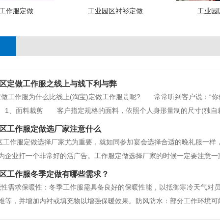
工作服定做
工业园区衬衫定做
工业园
区定做工作服之线上与线下利与弊
做工作服为什么比线上(淘宝)定做工作服贵呢? 常常听到客户说：“
1、面料裁剪 客户指定规格的面料，依照个人身形量制的尺寸(独自
套袋) 3、工作服规划 工作服是为工作需要而特制的服装。定做工
区工作服定做选厂家注意什么
结构、体型特征、
区工作服定做选择厂家尤为重要，就如同参加宴会选择合适的晚礼服一样
为企业打一个非常好的活广告。工作服定做选择厂家的时候一定要注意一
照，是否合法有无偷税漏税等等。如果有问题可以即使终止合作。二点、
区工作服冬季定做有哪些需求？
。这样才能以较快的速度完
能性需求保暖性：冬季工作服需具备良好的保暖性能，以抵御寒冷天气对
维等，并增加内衬或填充物以增强保暖效果。防风防水：部分工作环境可
。可以通过选用防水透气面料或添加防水涂层来实现这一功能。防静电/