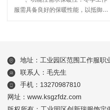
工作服才能够体现出企业良好的形
象，也可大
服需具备良好的保暖性能，以抵御寒
象。为企业打一个非常好的活广告。
冷天气对员工身体的影响。可选用保
工作服定做选择厂家的时候一定要注
暖性能好的面料，如棉、羽绒、人造
意一
纤维等，并增加内衬或填充物以增强
保暖效果。防风防水：部分工作环境
地址：工业园区范围工作服职
可能伴有风
联系人：毛先生
手机：13270987810
网址：www.ksgzfdz.com
版权所有：工业园区创新瑞服饰定