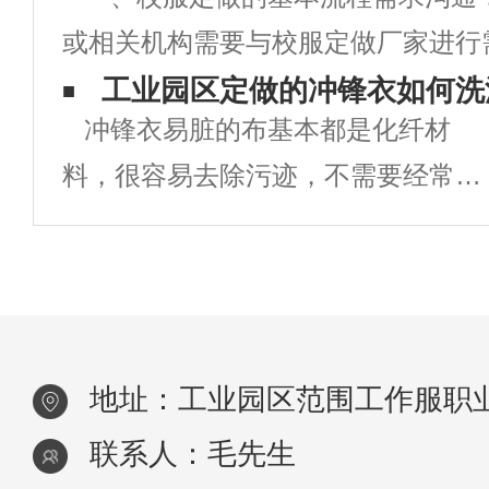
工作服才能够体现出企业良好的形
或相关机构需要与校服定做厂家进行
象。为企业打一个非常好的活广告。
明确校服的款式、颜色、尺寸、数量
工业园区定做的冲锋衣如何洗
工作服定做选择厂家的时候一定要注
冲锋衣易脏的布基本都是化纤材
求。设计打样：根据需求，校服厂家
意一
料，很容易去除污迹，不需要经常去
打样，提供校服的设计稿和样品供学
洗涤，应该尽量少洗，但也不能不
洗。冲锋衣的材料一般都是由：PU
防水涂层+接缝处压胶制成的，它能
实现防风、防水、透气等功能，但是
地址：工业园区范围工作服职
这类衣服在洗涤
联系人：毛先生